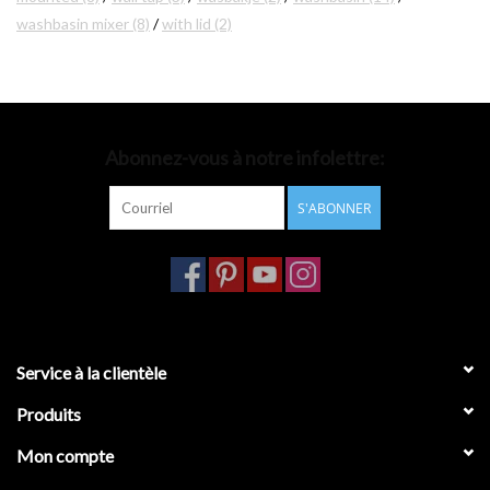
washbasin mixer
(8)
/
with lid
(2)
Accessoires de salle de bain
Baignoires
Abonnez-vous à notre infolettre:
Toilettes
S'ABONNER
Service à la clientèle
Produits
Mon compte