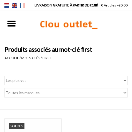
0 Articles - €0,00
Accueil
Lave-mains
Produits associés au mot-clé first
ACCUEIL
/
MOTS-CLÉS
/
FIRST
Lavabos
Robinets & siphons
Meubles
Miroirs
SOLDES
Lampes pour miroir