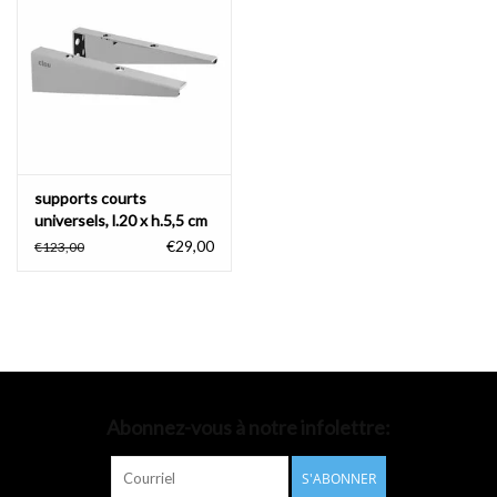
Accessoires de salle de bain
Baignoires
Toilettes
supports courts
universels, l.20 x h.5,5 cm
€29,00
€123,00
Abonnez-vous à notre infolettre:
S'ABONNER