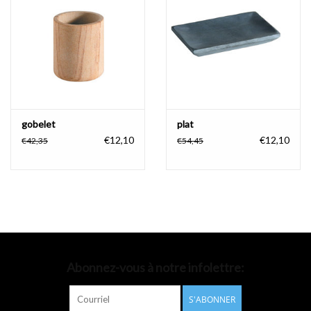
Accessoires de salle de bain
Baignoires
Toilettes
gobelet
plat
€12,10
€12,10
€42,35
€54,45
Abonnez-vous à notre infolettre:
S'ABONNER