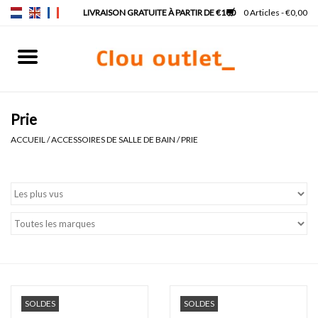
0 Articles - €0,00
Accueil
Lave-mains
Prie
ACCUEIL
/
ACCESSOIRES DE SALLE DE BAIN
/
PRIE
Lavabos
Robinets & siphons
Meubles
Miroirs
SOLDES
SOLDES
Lampes pour miroir