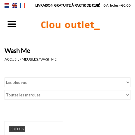
0 Articles - €0,00
Accueil
Lave-mains
Wash Me
ACCUEIL
/
MEUBLES
/
WASH ME
Lavabos
Robinets & siphons
Meubles
Miroirs
SOLDES
Lampes pour miroir