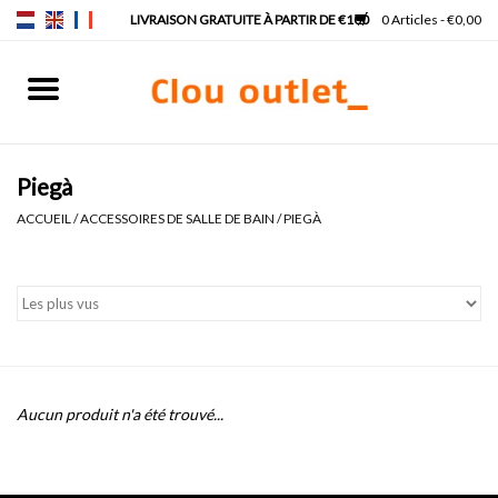
0 Articles - €0,00
Accueil
Lave-mains
Piegà
ACCUEIL
/
ACCESSOIRES DE SALLE DE BAIN
/
PIEGÀ
Lavabos
Robinets & siphons
Meubles
Aucun produit n'a été trouvé...
Miroirs
Lampes pour miroir