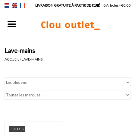
0 Articles - €0,00
Accueil
Lave-mains
Lave-mains
ACCUEIL
/
LAVE-MAINS
Lavabos
Robinets & siphons
Meubles
Miroirs
SOLDES
Lampes pour miroir