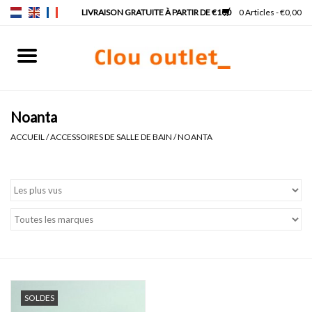
0 Articles - €0,00
Accueil
Lave-mains
Noanta
ACCUEIL
/
ACCESSOIRES DE SALLE DE BAIN
/
NOANTA
Lavabos
Robinets & siphons
Meubles
Miroirs
SOLDES
Lampes pour miroir