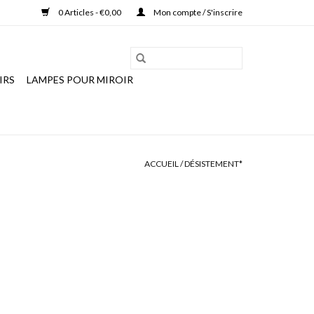
0 Articles - €0,00
Mon compte / S'inscrire
IRS
LAMPES POUR MIROIR
ACCUEIL
/
DÉSISTEMENT*