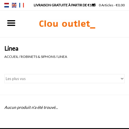
0 Articles - €0,00
Accueil
Lave-mains
Linea
ACCUEIL
/
ROBINETS & SIPHONS
/
LINEA
Lavabos
Robinets & siphons
Meubles
Aucun produit n'a été trouvé...
Miroirs
Lampes pour miroir