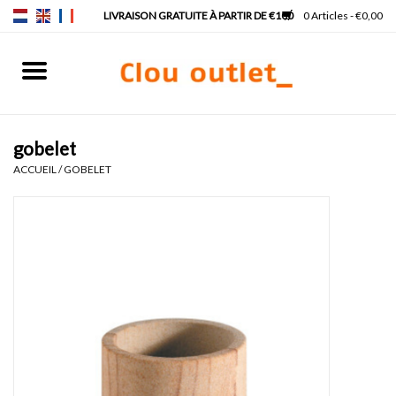
0 Articles - €0,00
Accueil
Lave-mains
gobelet
ACCUEIL
/
GOBELET
Lavabos
Robinets & siphons
Meubles
Miroirs
Lampes pour miroir