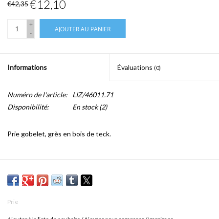
€12,10
€42,35
+
AJOUTER AU PANIER
-
Informations
Évaluations
(0)
Numéro de l'article:
LIZ/46011.71
Disponibilité:
En stock
(2)
Prie gobelet, grès en bois de teck.
Prie