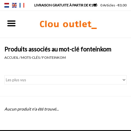
0 Articles - €0,00
Accueil
Lave-mains
Produits associés au mot-clé fonteinkom
ACCUEIL
/
MOTS-CLÉS
/
FONTEINKOM
Lavabos
Robinets & siphons
Meubles
Aucun produit n'a été trouvé...
Miroirs
Lampes pour miroir