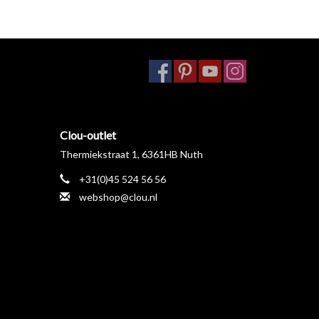
Clou-outlet
Thermiekstraat 1, 6361HB Nuth
+31(0)45 524 56 56
webshop@clou.nl