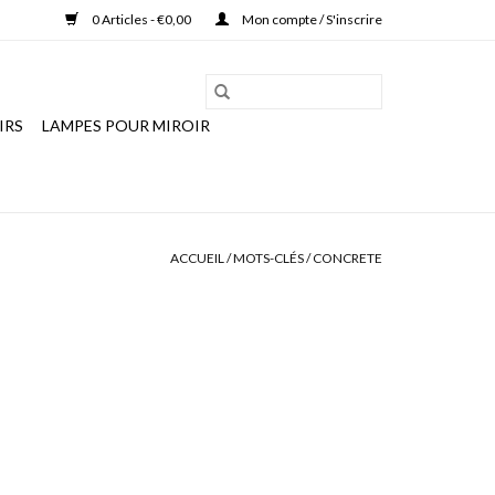
0 Articles - €0,00
Mon compte / S'inscrire
IRS
LAMPES POUR MIROIR
ACCUEIL
/
MOTS-CLÉS
/
CONCRETE