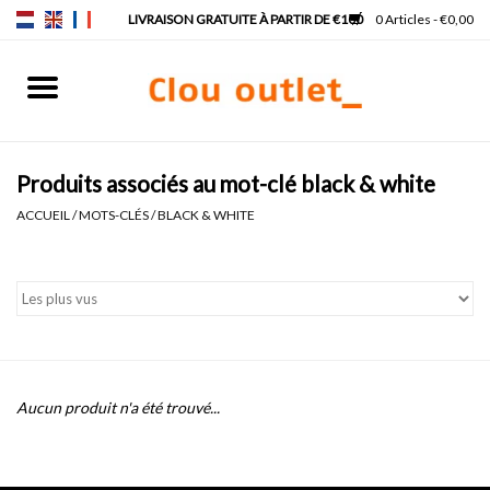
0 Articles - €0,00
Accueil
Lave-mains
Produits associés au mot-clé black & white
ACCUEIL
/
MOTS-CLÉS
/
BLACK & WHITE
Lavabos
Robinets & siphons
Meubles
Aucun produit n'a été trouvé...
Miroirs
Lampes pour miroir