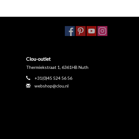
Clou-outlet
Thermiekstraat 1, 6361HB Nuth
+31(0)45 524 56 56
webshop@clou.nl