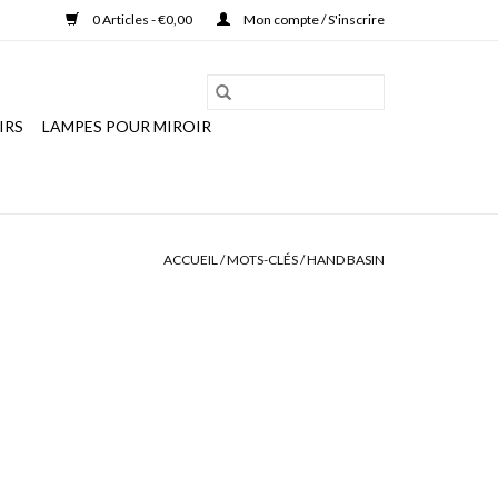
0 Articles - €0,00
Mon compte / S'inscrire
IRS
LAMPES POUR MIROIR
ACCUEIL
/
MOTS-CLÉS
/
HAND BASIN