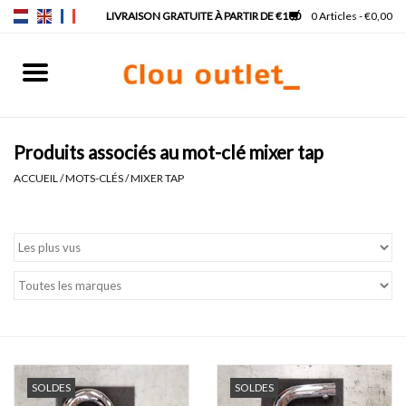
0 Articles - €0,00
Accueil
Lave-mains
Produits associés au mot-clé mixer tap
ACCUEIL
/
MOTS-CLÉS
/
MIXER TAP
Lavabos
Robinets & siphons
Meubles
Miroirs
SOLDES
SOLDES
Lampes pour miroir