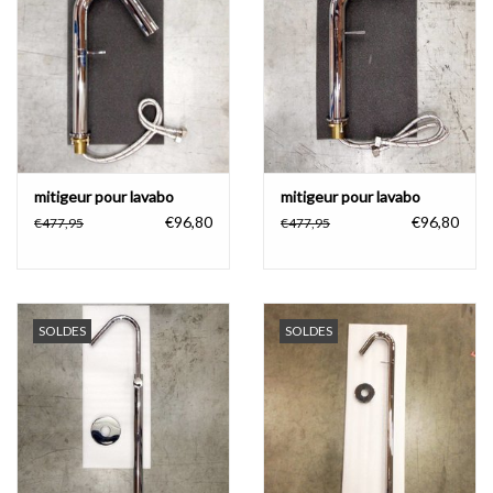
Accessoires de salle de bain
Baignoires
Toilettes
mitigeur pour lavabo
mitigeur pour lavabo
€96,80
€96,80
€477,95
€477,95
SOLDES
SOLDES