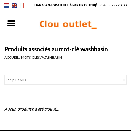
0 Articles - €0,00
Accueil
Lave-mains
Produits associés au mot-clé washbasin
ACCUEIL
/
MOTS-CLÉS
/
WASHBASIN
Lavabos
Robinets & siphons
Meubles
Aucun produit n'a été trouvé...
Miroirs
Lampes pour miroir