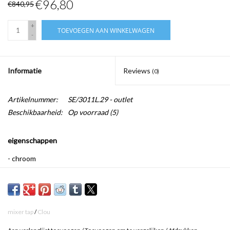
€96,80
€840,95
+
TOEVOEGEN AAN WINKELWAGEN
-
Informatie
Reviews
(0)
Artikelnummer:
SE/3011L.29 - outlet
Beschikbaarheid:
Op voorraad
(5)
eigenschappen
- chroom
- uitloop is niet draaibaar
- inbouwbox voor aansluiting inbegrepen
- onderdelen om de installatie te testen en te reinigen inbegrepen
mixer tap
/
Clou