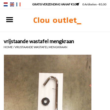
0 Artikelen - €0,00
Home
Fonteinen
vrijstaande wastafel mengkraan
HOME
/
VRIJSTAANDE WASTAFEL MENGKRAAN
Wastafels
Kranen & sifons
Badkamermeubels
Spiegels
Spiegelverlichting