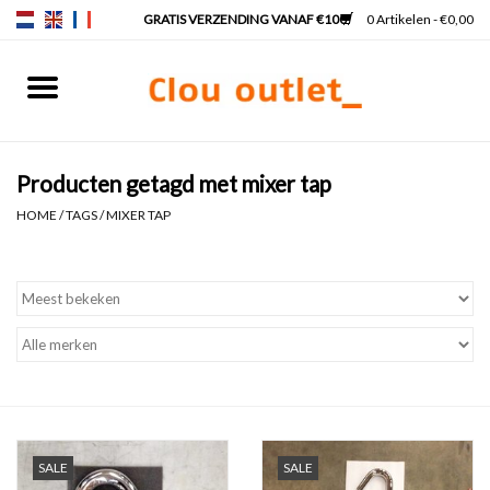
0 Artikelen - €0,00
Home
Fonteinen
Producten getagd met mixer tap
HOME
/
TAGS
/
MIXER TAP
Wastafels
Kranen & sifons
Badkamermeubels
Spiegels
SALE
SALE
Spiegelverlichting