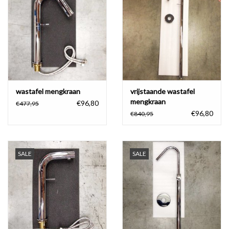
Badkamer accessoires
Ligbaden
Toiletten
wastafel mengkraan
vrijstaande wastafel
mengkraan
€96,80
€477,95
€96,80
€840,95
SALE
SALE