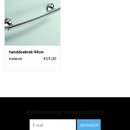
Badkamer accessoires
Ligbaden
Toiletten
handdoekrek 44cm
€19,00
€108,90
Meld je aan voor onze nieuwsbrief:
ABONNEER