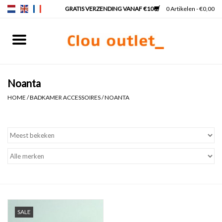
0 Artikelen - €0,00
Home
Fonteinen
Noanta
HOME
/
BADKAMER ACCESSOIRES
/
NOANTA
Wastafels
Kranen & sifons
Badkamermeubels
Spiegels
SALE
Spiegelverlichting