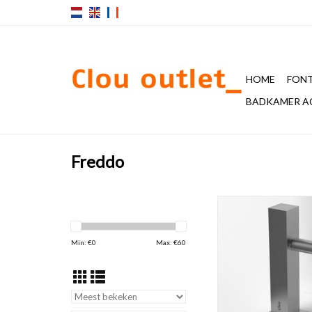
HOME
FONT
BADKAMER A
Freddo
Freddo 5 fonteinkra
versie, rvs geborsteld
h.16,5 cm.
Min: €
0
Max: €
60
TOEVOEGEN AAN WI