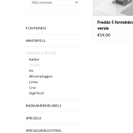
Freddo 5 fonteinkr
versie
FONTEINEN
€59,00
WASTAFELS
KRANEN & SIFONS
Kaldur
Freddo
Xo
Afvoerpluggen
Linea
Crui
HighTech
BADKAMERMEUBELS
SPIEGELS
SPIEGELVERLICHTING