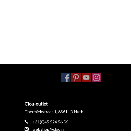
Clou-outlet
Thermiekstraat 1, 6361HB Nuth
+31(0)45 524 56 56
webshop@clou.nl