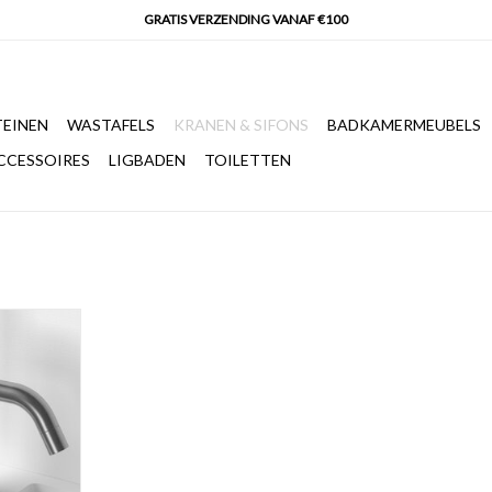
EINEN
WASTAFELS
KRANEN & SIFONS
BADKAMERMEUBELS
CCESSOIRES
LIGBADEN
TOILETTEN
an, hoge
, d.10,5 x
NKELWAGEN