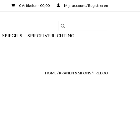
0 Artikelen - €0,00
Mijn account / Registreren
SPIEGELS
SPIEGELVERLICHTING
HOME
/
KRANEN & SIFONS
/
FREDDO