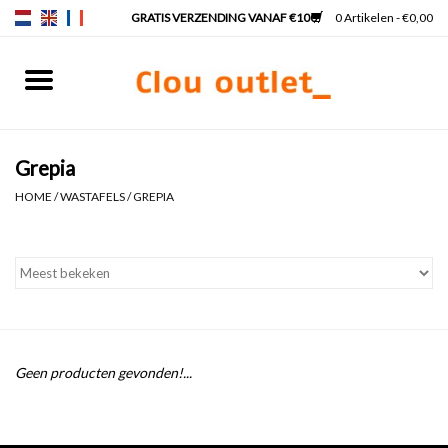
0 Artikelen - €0,00
Home
Fonteinen
Grepia
HOME
/
WASTAFELS
/
GREPIA
Wastafels
Kranen & sifons
Badkamermeubels
Geen producten gevonden!...
Spiegels
Spiegelverlichting