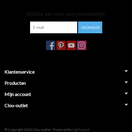
Badkamer accessoires
Meld je aan voor onze nieuwsbrief:
ABONNEER
Ligbaden
Toiletten
Klantenservice
Producten
Mijn account
Clou-outlet
© Copyright 2026 Clou-outlet - Powered by
Lightspeed