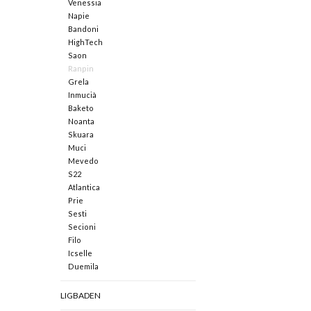
Venessia
Napie
Bandoni
HighTech
Saon
Ranpin
Grela
Inmucià
Baketo
Noanta
Skuara
Muci
Mevedo
S22
Atlantica
Prie
Sesti
Secioni
Filo
Icselle
Duemila
LIGBADEN