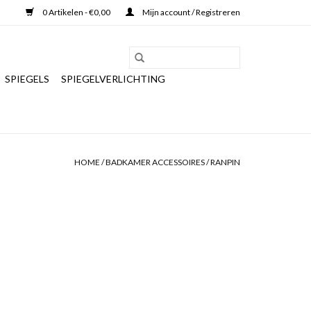
0 Artikelen - €0,00
Mijn account / Registreren
SPIEGELS
SPIEGELVERLICHTING
HOME
/
BADKAMER ACCESSOIRES
/
RANPIN