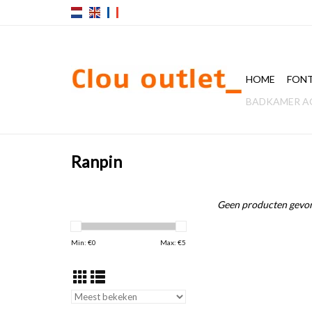
HOME
FONT
BADKAMER A
Ranpin
Geen producten gevon
Min: €
0
Max: €
5