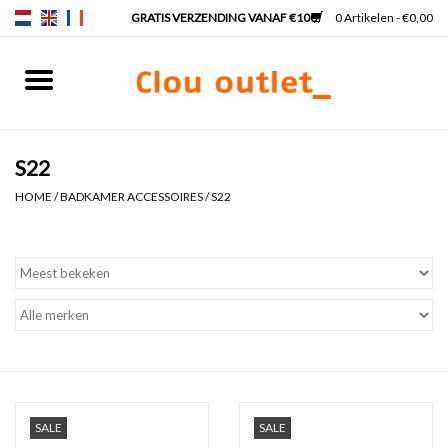
0 Artikelen - €0,00
Home
Fonteinen
S22
HOME
/
BADKAMER ACCESSOIRES
/
S22
Wastafels
Kranen & sifons
Badkamermeubels
Spiegels
SALE
SALE
Spiegelverlichting