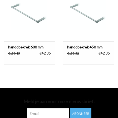
Badkamer accessoires
Ligbaden
Toiletten
handdoekrek 600 mm
handdoekrek 450 mm
€42,35
€42,35
€139,15
€135,52
Meld je aan voor onze nieuwsbrief:
ABONNEER