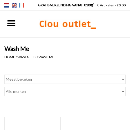
0 Artikelen - €0,00
Home
Fonteinen
Wash Me
HOME
/
WASTAFELS
/
WASH ME
Wastafels
Kranen & sifons
Badkamermeubels
Spiegels
Spiegelverlichting