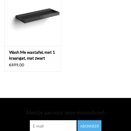
Badkamer accessoires
Ligbaden
Toiletten
Wash Me wastafel, met 1
kraangat, mat zwart
keramiek
€499,00
Meld je aan voor onze nieuwsbrief:
ABONNEER