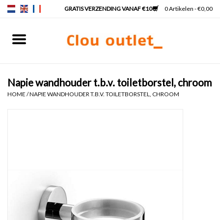
0 Artikelen - €0,00
Home
Fonteinen
Napie wandhouder t.b.v. toiletborstel, chroom
HOME
/
NAPIE WANDHOUDER T.B.V. TOILETBORSTEL, CHROOM
Wastafels
Kranen & sifons
Badkamermeubels
Spiegels
Spiegelverlichting