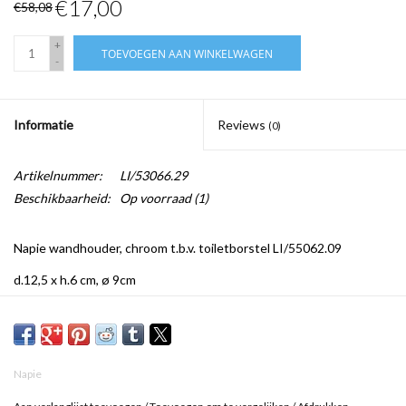
€17,00
€58,08
+
TOEVOEGEN AAN WINKELWAGEN
-
Informatie
Reviews
(0)
Artikelnummer:
LI/53066.29
Beschikbaarheid:
Op voorraad
(1)
Napie wandhouder, chroom t.b.v. toiletborstel LI/55062.09
d.12,5 x h.6 cm, ø 9cm
Napie