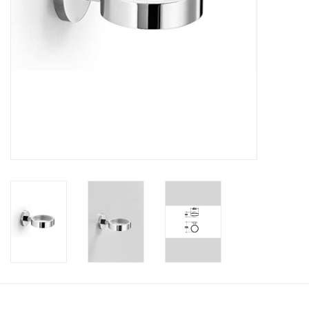
Badkamer accessoires
Ligbaden
Toiletten