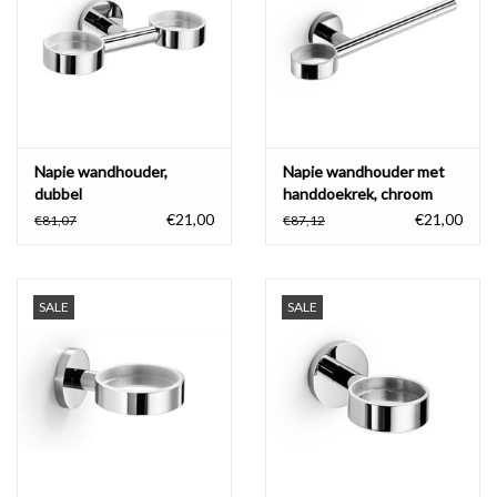
Badkamer accessoires
Ligbaden
Toiletten
Napie wandhouder,
Napie wandhouder met
dubbel
handdoekrek, chroom
€21,00
€21,00
€81,07
€87,12
SALE
SALE