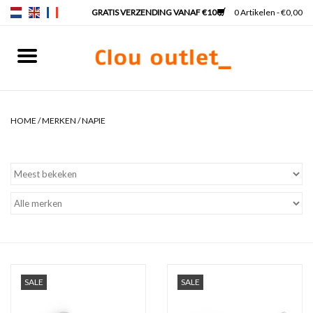
0 Artikelen - €0,00
Home
Fonteinen
HOME
/
MERKEN
/
NAPIE
Wastafels
Kranen & sifons
Badkamermeubels
Spiegels
SALE
SALE
Spiegelverlichting