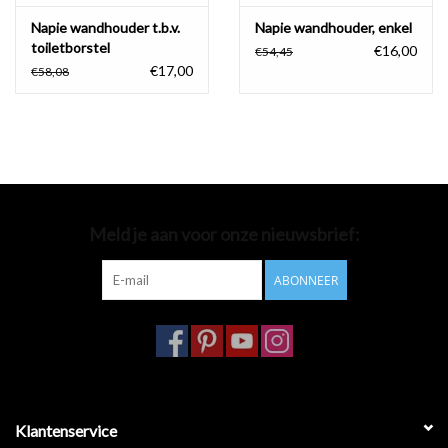
Napie wandhouder t.b.v.
Napie wandhouder, enkel
toiletborstel
€16,00
€54,45
€17,00
€58,08
Meld je aan voor onze nieuwsbrief:
ABONNEER
Klantenservice