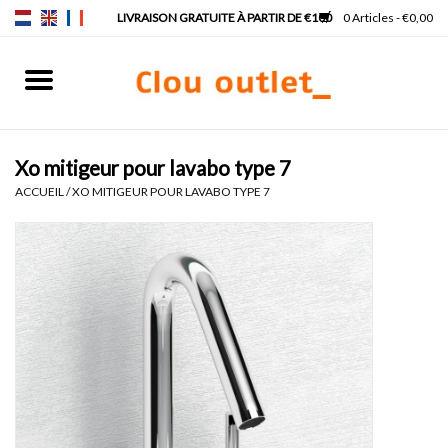
0 Articles - €0,00
Accueil
Lave-mains
Xo mitigeur pour lavabo type 7
ACCUEIL
/
XO MITIGEUR POUR LAVABO TYPE 7
Lavabos
Robinets & siphons
Meubles
Miroirs
Lampes pour miroir