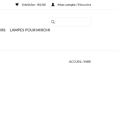
0 Articles - €0,00
Mon compte / S'inscrire
IRS
LAMPES POUR MIROIR
ACCUEIL
/
INBE