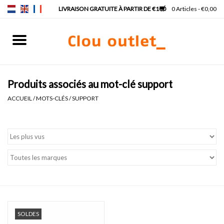
0 Articles - €0,00
Accueil
Lave-mains
Produits associés au mot-clé support
ACCUEIL
/
MOTS-CLÉS
/
SUPPORT
Lavabos
Robinets & siphons
Meubles
Miroirs
SOLDES
Lampes pour miroir