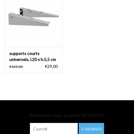
Accessoires de salle de bain
Baignoires
Toilettes
supports courts
universels, l.20 x h.5,5 cm
€29,00
€123,00
Abonnez-vous à notre infolettre:
S'ABONNER