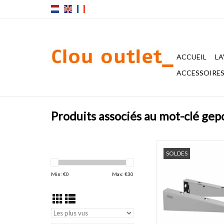
ACCUEIL
LA
ACCESSOIRES 
Produits associés au mot-clé gepo
Supports courts unive
SOLDES
poli ou inox brossé. L
h. 5,5 cm.
Min: €
0
Max: €
30
AJOUTER AU PA