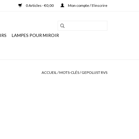
0 Articles - €0,00
Mon compte / S'inscrire
IRS
LAMPES POUR MIROIR
ACCUEIL
/
MOTS-CLÉS
/
GEPOLIJST RVS