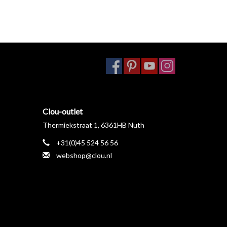
Clou-outlet
Thermiekstraat 1, 6361HB Nuth
+31(0)45 524 56 56
webshop@clou.nl