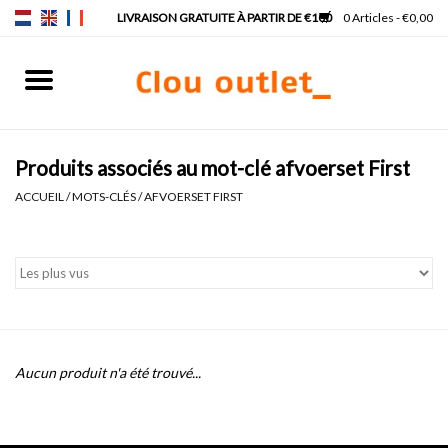
0 Articles - €0,00
Accueil
Lave-mains
Produits associés au mot-clé afvoerset First
ACCUEIL
/
MOTS-CLÉS
/
AFVOERSET FIRST
Lavabos
Robinets & siphons
Meubles
Aucun produit n'a été trouvé...
Miroirs
Lampes pour miroir