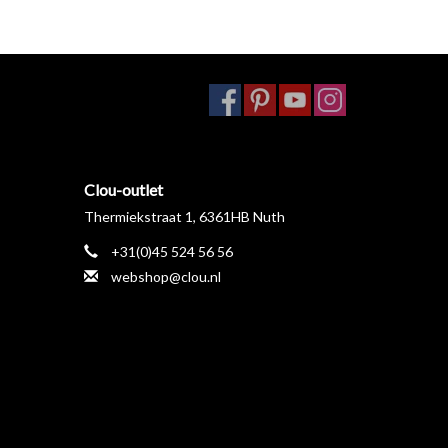
Clou-outlet
Thermiekstraat 1, 6361HB Nuth
+31(0)45 524 56 56
webshop@clou.nl