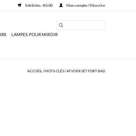
0 Articles - €0,00
Mon compte / S'inscrire
IRS
LAMPES POUR MIROIR
ACCUEIL
/
MOTS-CLÉS
/
AFVOER SET FISRT BAD