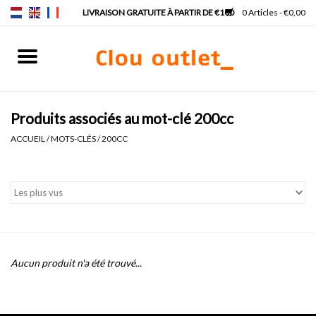
0 Articles - €0,00
Accueil
Lave-mains
Produits associés au mot-clé 200cc
ACCUEIL
/
MOTS-CLÉS
/
200CC
Lavabos
Robinets & siphons
Meubles
Aucun produit n'a été trouvé...
Miroirs
Lampes pour miroir