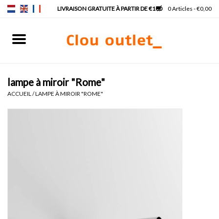
0 Articles - €0,00
Accueil
Lave-mains
lampe à miroir "Rome"
ACCUEIL
/
LAMPE À MIROIR "ROME"
Lavabos
Robinets & siphons
Meubles
Miroirs
Lampes pour miroir