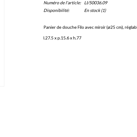
Numéro de l'article:
LI/50036.09
Disponibilité:
En stock
(1)
Panier de douche Filo avec miroir (ø25 cm), régla
l.27.5 x p.15.6 x h.77