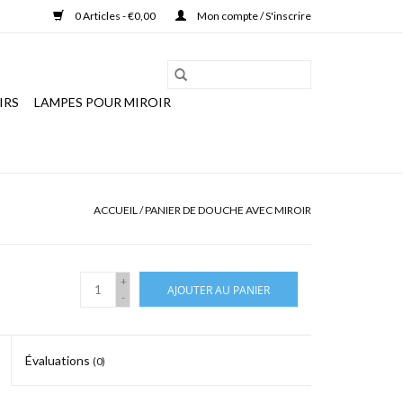
0 Articles - €0,00
Mon compte / S'inscrire
IRS
LAMPES POUR MIROIR
ACCUEIL
/
PANIER DE DOUCHE AVEC MIROIR
+
AJOUTER AU PANIER
-
Évaluations
(0)