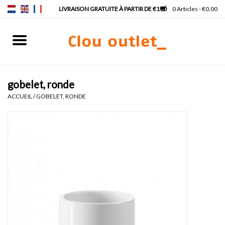
0 Articles - €0,00
Accueil
Lave-mains
gobelet, ronde
ACCUEIL
/
GOBELET, RONDE
Lavabos
Robinets & siphons
Meubles
Miroirs
Lampes pour miroir