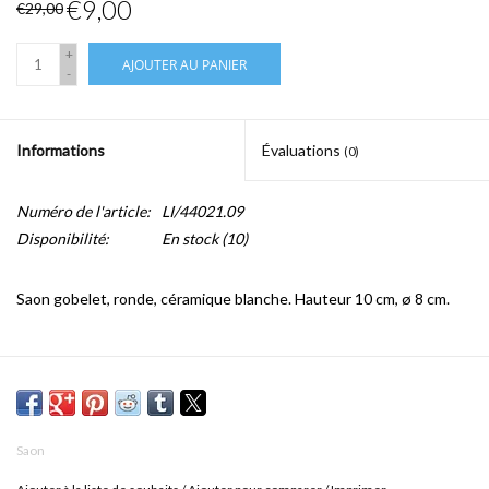
€9,00
€29,00
+
AJOUTER AU PANIER
-
Informations
Évaluations
(0)
Numéro de l'article:
LI/44021.09
Disponibilité:
En stock
(10)
Saon gobelet, ronde, céramique blanche. Hauteur 10 cm, ø 8 cm.
Saon