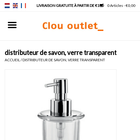
0 Articles - €0,00
Accueil
Lave-mains
distributeur de savon, verre transparent
ACCUEIL
/
DISTRIBUTEUR DE SAVON, VERRE TRANSPARENT
Lavabos
Robinets & siphons
Meubles
Miroirs
Lampes pour miroir