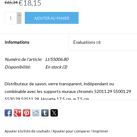
€18,15
€65,34
+
AJOUTER AU PANIER
-
Informations
Évaluations
(0)
Numéro de l'article:
LI/55006.80
Disponibilité:
En stock
(3)
Distributeur de savon, verre transparent, indépendant ou
combinable avec les supports muraux chromés 52011.29 55001.29
5530.29 52511.29. Hoogte 17,5 cm, ø 7,5 cm.
Ajouter à la liste de souhaits
/
Ajouter pour comparer
/
Imprimer