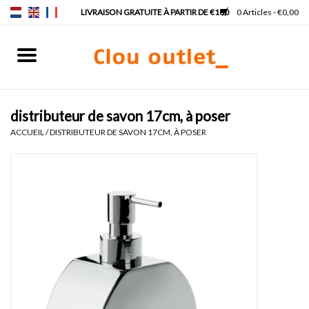
0 Articles - €0,00
Accueil
Lave-mains
distributeur de savon 17cm, à poser
ACCUEIL
/
DISTRIBUTEUR DE SAVON 17CM, À POSER
Lavabos
Robinets & siphons
Meubles
Miroirs
Lampes pour miroir