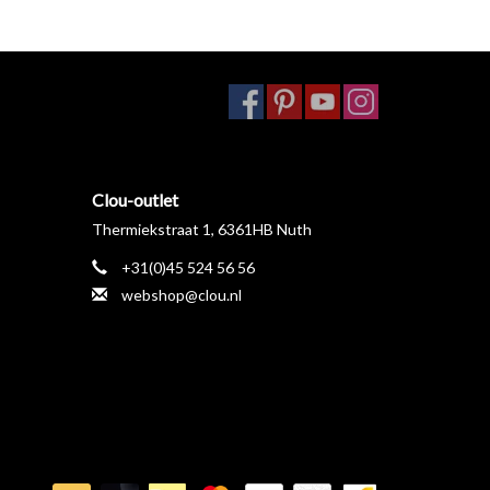
Clou-outlet
Thermiekstraat 1, 6361HB Nuth
+31(0)45 524 56 56
webshop@clou.nl