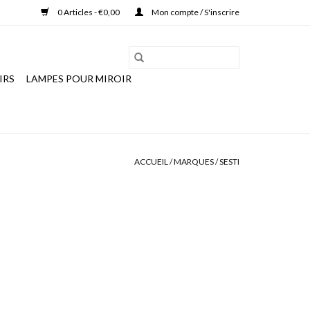
0 Articles - €0,00
Mon compte / S'inscrire
IRS
LAMPES POUR MIROIR
ACCUEIL
/
MARQUES
/
SESTI