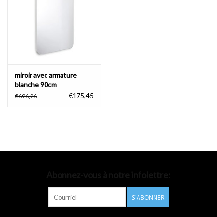
Accessoires de salle de bain
Baignoires
Toilettes
miroir avec armature
blanche 90cm
€175,45
€696,96
Abonnez-vous à notre infolettre:
S'ABONNER