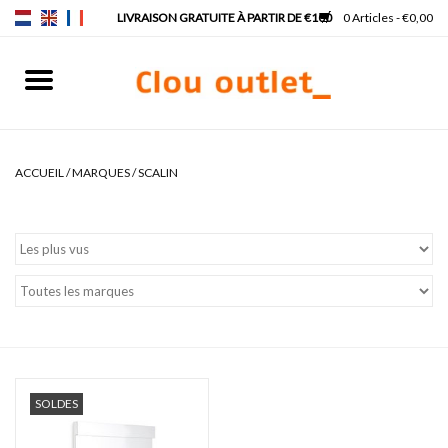
0 Articles - €0,00
Accueil
Lave-mains
ACCUEIL
/
MARQUES
/
SCALIN
Lavabos
Robinets & siphons
Meubles
Miroirs
SOLDES
Lampes pour miroir