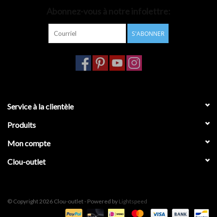
Abonnez-vous à notre infolettre:
Accessoires de salle de bain
S'ABONNER
Baignoires
Toilettes
Service à la clientèle
Produits
Mon compte
Clou-outlet
© Copyright 2026 Clou-outlet - Powered by
Lightspeed