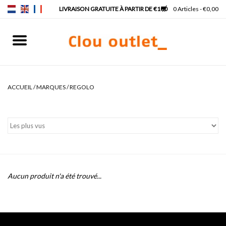
0 Articles - €0,00
Accueil
Lave-mains
ACCUEIL
/
MARQUES
/
REGOLO
Lavabos
Robinets & siphons
Meubles
Aucun produit n'a été trouvé...
Miroirs
Lampes pour miroir