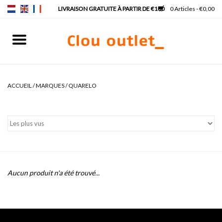
0 Articles - €0,00
Accueil
Lave-mains
ACCUEIL
/
MARQUES
/
QUARELO
Lavabos
Robinets & siphons
Meubles
Aucun produit n'a été trouvé...
Miroirs
Lampes pour miroir