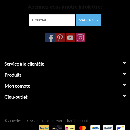
Abonnez-vous à notre infolettre:
Accessoires de salle de bain
S'ABONNER
Baignoires
Toilettes
Service à la clientèle
Produits
Mon compte
Clou-outlet
© Copyright 2026 Clou-outlet - Powered by
Lightspeed