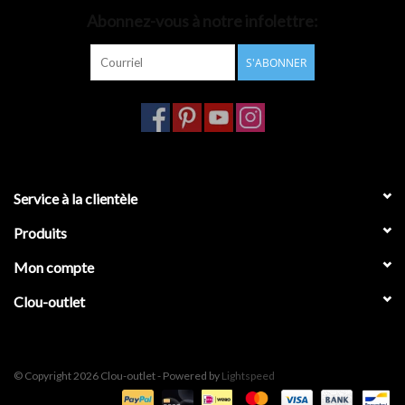
Abonnez-vous à notre infolettre:
Accessoires de salle de bain
S'ABONNER
Baignoires
Toilettes
Service à la clientèle
Produits
Mon compte
Clou-outlet
© Copyright 2026 Clou-outlet - Powered by
Lightspeed