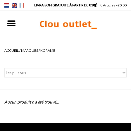
0 Articles - €0,00
Accueil
Lave-mains
ACCUEIL
/
MARQUES
/
KORAME
Lavabos
Robinets & siphons
Meubles
Aucun produit n'a été trouvé...
Miroirs
Lampes pour miroir