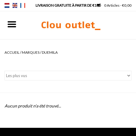
0 Articles - €0,00
Accueil
Lave-mains
ACCUEIL
/
MARQUES
/
DUEMILA
Lavabos
Robinets & siphons
Meubles
Aucun produit n'a été trouvé...
Miroirs
Lampes pour miroir