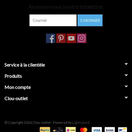
Abonnez-vous à notre infolettre:
Accessoires de salle de bain
S'ABONNER
Baignoires
Toilettes
Service à la clientèle
Produits
Mon compte
Clou-outlet
© Copyright 2026 Clou-outlet - Powered by
Lightspeed