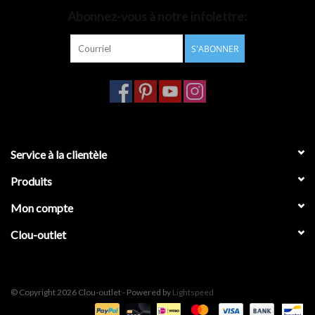
Abonnez-vous à notre infolettre:
Accessoires de salle de bain
S'ABONNER
Baignoires
Toilettes
Service à la clientèle
Produits
Mon compte
Clou-outlet
© Copyright 2026 Clou-outlet - Powered by
Lightspeed