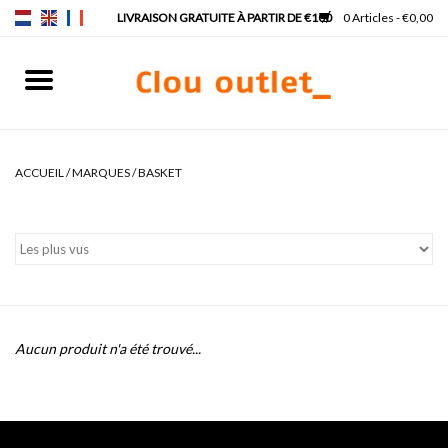
0 Articles - €0,00
Accueil
Lave-mains
ACCUEIL
/
MARQUES
/
BASKET
Lavabos
Robinets & siphons
Meubles
Aucun produit n'a été trouvé...
Miroirs
Lampes pour miroir