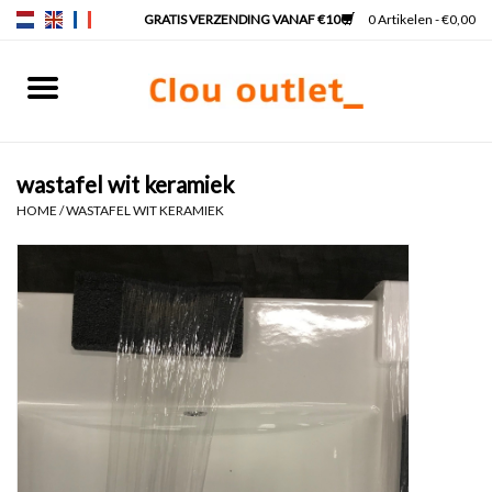
0 Artikelen - €0,00
Home
Fonteinen
wastafel wit keramiek
HOME
/
WASTAFEL WIT KERAMIEK
Wastafels
Kranen & sifons
Badkamermeubels
Spiegels
Spiegelverlichting