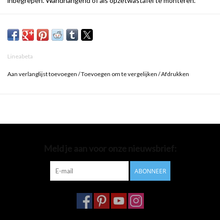
inbegrepen. Wandhangend of als opzetwastafel te monteren.
b.60 x d.50 x h.16 cm.
Lineabeta
Aan verlanglijst toevoegen
/
Toevoegen om te vergelijken
/
Afdrukken
Meld je aan voor onze nieuwsbrief:
ABONNEER