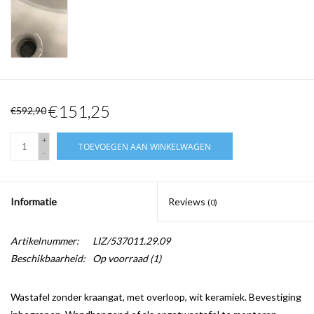
€151,25
€592,90
+
TOEVOEGEN AAN WINKELWAGEN
-
Informatie
Reviews
(0)
Artikelnummer:
LIZ/537011.29.09
Beschikbaarheid:
Op voorraad
(1)
Wastafel zonder kraangat, met overloop, wit keramiek. Bevestiging