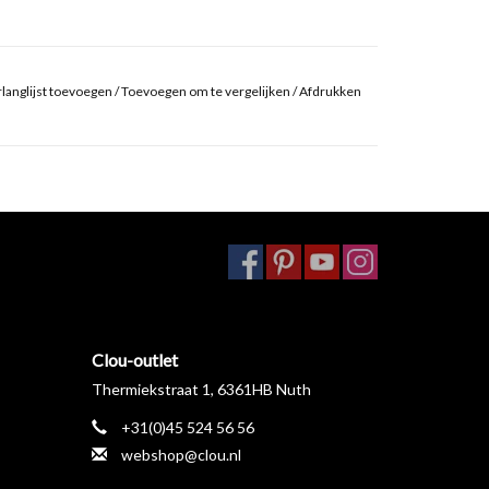
langlijst toevoegen
/
Toevoegen om te vergelijken
/
Afdrukken
Clou-outlet
Thermiekstraat 1, 6361HB Nuth
+31(0)45 524 56 56
webshop@clou.nl