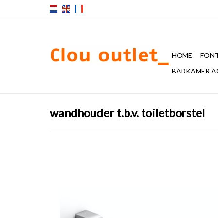
HOME
FONT
BADKAMER A
wandhouder t.b.v. toiletborstel