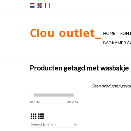
HOME
FONT
BADKAMER A
Producten getagd met wasbakje
Geen producten gevon
Min: €
0
Max: €
5