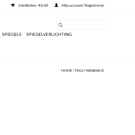
0 Artikelen - €0,00
Mijn account / Registreren
SPIEGELS
SPIEGELVERLICHTING
HOME
/
TAGS
/
WASBAKJE