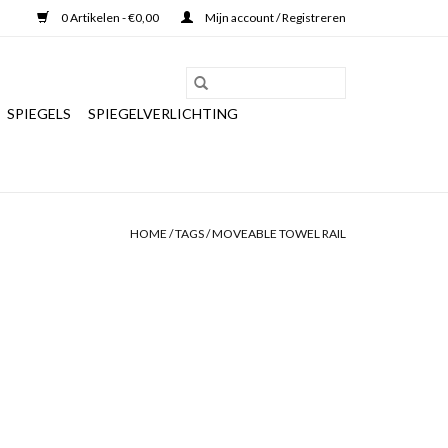
0 Artikelen - €0,00
Mijn account / Registreren
SPIEGELS
SPIEGELVERLICHTING
HOME
/
TAGS
/
MOVEABLE TOWEL RAIL