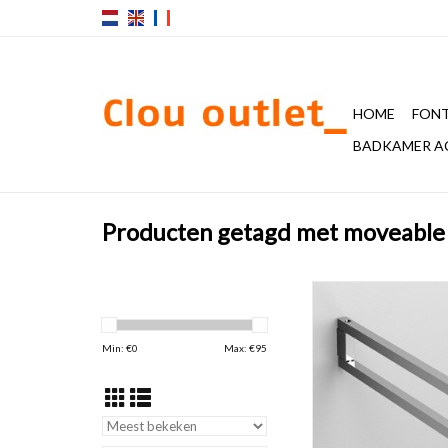
HOME
FONT
BADKAMER A
Producten getagd met moveable 
Quadria zwenkbaar
handdoekrek, ch
TOEVOEGEN AAN WI
Min: €
0
Max: €
95