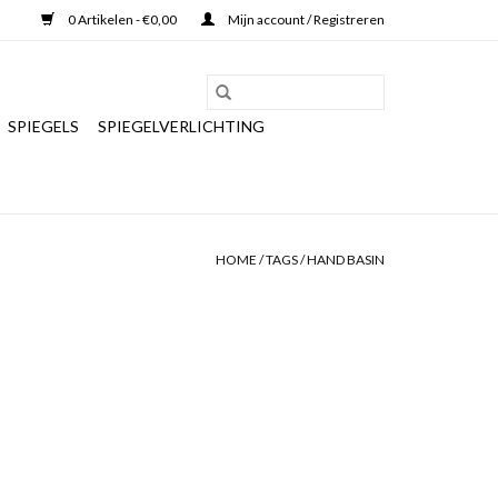
0 Artikelen - €0,00
Mijn account / Registreren
SPIEGELS
SPIEGELVERLICHTING
HOME
/
TAGS
/
HAND BASIN