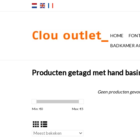
HOME
FONT
BADKAMER A
Producten getagd met hand basi
Geen producten gevon
Min: €
0
Max: €
5